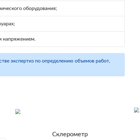
ического оборудования;
уарах;
м напряжением.
тве экспертиз по определению объемов работ,
Склерометр