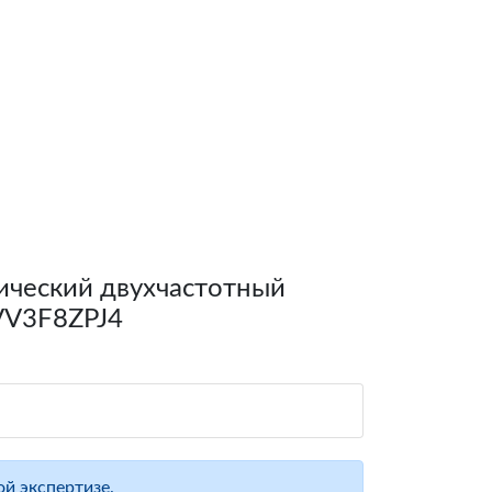
ический двухчастотный
VV3F8ZPJ4
й экспертизе.